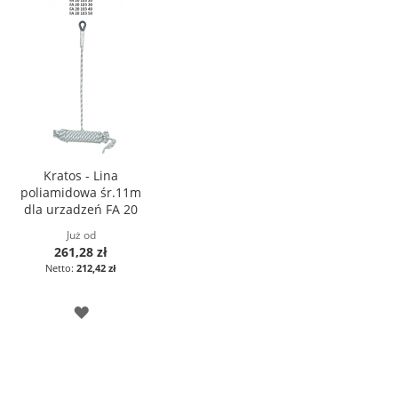
Kratos - Lina
poliamidowa śr.11m
dla urzadzeń FA 20
103 00B oraz FA 20
Już od
103 00A
261,28 zł
212,42 zł
DODAJ
DO
LISTY