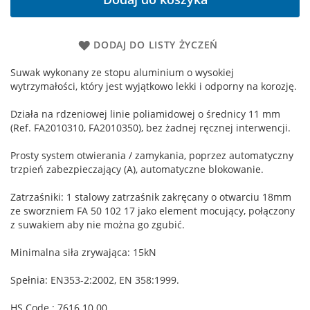
DODAJ DO LISTY ŻYCZEŃ
Suwak wykonany ze stopu aluminium o wysokiej
wytrzymałości, który jest wyjątkowo lekki i odporny na korozję.
Działa na rdzeniowej linie poliamidowej o średnicy 11 mm
(Ref. FA2010310, FA2010350), bez żadnej ręcznej interwencji.
Prosty system otwierania / zamykania, poprzez automatyczny
trzpień zabezpieczający (A), automatyczne blokowanie.
Zatrzaśniki: 1 stalowy zatrzaśnik zakręcany o otwarciu 18mm
ze sworzniem FA 50 102 17 jako element mocujący, połączony
z suwakiem aby nie można go zgubić.
Minimalna siła zrywająca: 15kN
Spełnia: EN353-2:2002, EN 358:1999.
HS Code : 7616 10 00