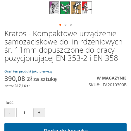
Kratos - Kompaktowe urządzenie
Przejdź
na
samozaciskowe do lin rdzeniowych
początek
śr. 11mm dopuszczone do pracy
galerii
pozycjonującej EN 353-2 i EN 358
Oceń ten produkt jako pierwszy
390,08 zł
W MAGAZYNIE
SKU
FA2010300B
317,14 zł
Ilość
-
+
Dodaj do koszyka