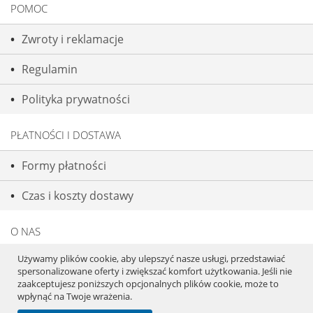
POMOC
Zwroty i reklamacje
Regulamin
Polityka prywatności
PŁATNOŚCI I DOSTAWA
Formy płatności
Czas i koszty dostawy
O NAS
Używamy plików cookie, aby ulepszyć nasze usługi, przedstawiać
Kontakt i dane firmy
spersonalizowane oferty i zwiększać komfort użytkowania. Jeśli nie
zaakceptujesz poniższych opcjonalnych plików cookie, może to
O firmie
wpłynąć na Twoje wrażenia.