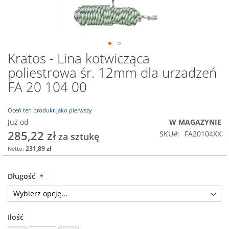
Kratos - Lina kotwicząca
Przejdź
na
poliestrowa śr. 12mm dla urzadzeń
początek
FA 20 104 00
galerii
Oceń ten produkt jako pierwszy
Już od
W MAGAZYNIE
285,22 zł
SKU
FA20104XX
231,89 zł
Długość
Ilość