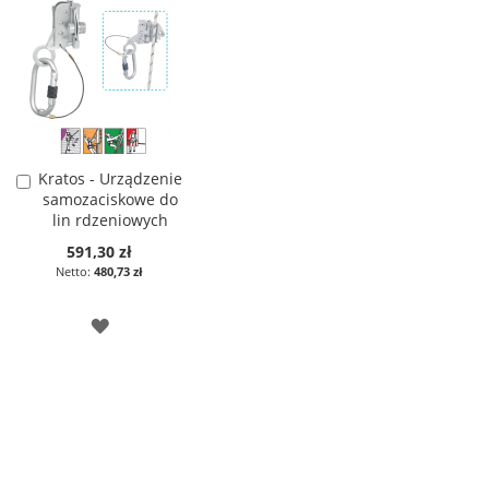
Kratos - Urządzenie
Dodaj
samozaciskowe do
do
lin rdzeniowych
koszyka
poliestrowych o
591,30 zł
średnicy 12 mm
480,73 zł
DODAJ
DO
LISTY
ŻYCZEŃ